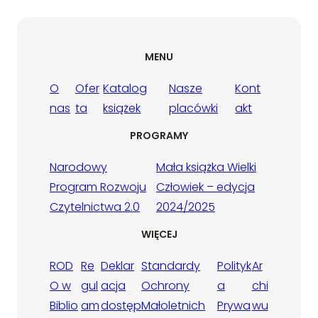
MENU
O
Ofer
Katalog
Nasze
Kont
nas
ta
książek
placówki
akt
PROGRAMY
Narodowy
Mała książka Wielki
Program Rozwoju
Człowiek – edycja
Czytelnictwa 2.0
2024/2025
WIĘCEJ
ROD
Re
Deklar
Standardy
Polityk
Ar
O w
gul
acja
Ochrony
a
chi
Biblio
am
dostęp
Małoletnich
Prywa
wu