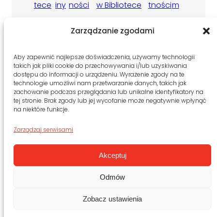
tece
iny
ności
w Bibliotece
tności
m
Zarządzanie zgodami
Aby zapewnić najlepsze doświadczenia, używamy technologii
takich jak pliki cookie do przechowywania i/lub uzyskiwania
dostępu do informacji o urządzeniu. Wyrażenie zgody na te
technologie umożliwi nam przetwarzanie danych, takich jak
zachowanie podczas przeglądania lub unikalne identyfikatory na
tej stronie. Brak zgody lub jej wycofanie może negatywnie wpłynąć
na niektóre funkcje.
Zarządzaj serwisami
BĄDŹ NA BIEŻĄCO
Akceptuj
Facebook
Instagram
YouTube
Odmów
Zobacz ustawienia
Copyright © 2025 Biblioteka Publiczna im. Zygmunta Jana Rumla
w Dzielnicy Praga-Południe m.st. Warszawy.