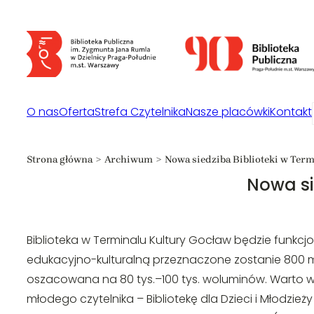
Przejdź
do
treści
O nas
Oferta
Strefa Czytelnika
Nasze placówki
Kontakt
Strona główna
Archiwum
Nowa siedziba Biblioteki w Term
Nowa si
Biblioteka w Terminalu Kultury Gocław będzie funkcj
edukacyjno-kulturalną przeznaczone zostanie 800 m2
oszacowana na 80 tys.–100 tys. woluminów. Warto wie
młodego czytelnika – Bibliotekę dla Dzieci i Młodzi