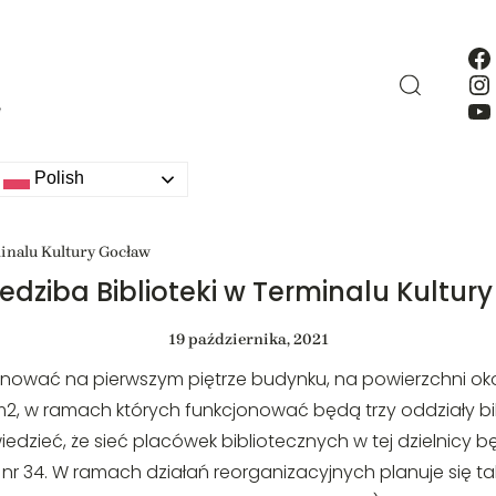
F
Search
In
Y
Katalog książek
Polish
inalu Kultury Gocław
edziba Biblioteki w Terminalu Kultur
19 października, 2021
onować na pierwszym piętrze budynku, na powierzchni około
, w ramach których funkcjonować będą trzy oddziały bibl
dzieć, że sieć placówek bibliotecznych w tej dzielnicy bę
eży nr 34. W ramach działań reorganizacyjnych planuje si