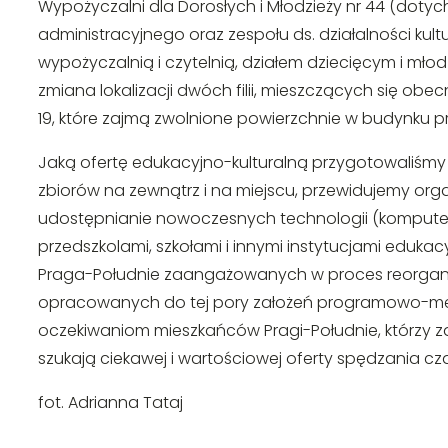
Wypożyczalni dla Dorosłych i Młodzieży nr 44 (dotyc
administracyjnego oraz zespołu ds. działalności kultu
wypożyczalnią i czytelnią, działem dziecięcym i m
zmiana lokalizacji dwóch filii, mieszczących się obecn
19, które zajmą zwolnione powierzchnie w budynku prz
Jaką ofertę edukacyjno-kulturalną przygotowaliśmy 
zbiorów na zewnątrz i na miejscu, przewidujemy org
udostępnianie nowoczesnych technologii (komputer
przedszkolami, szkołami i innymi instytucjami eduka
Praga-Południe zaangażowanych w proces reorganiza
opracowanych do tej pory założeń programowo-mery
oczekiwaniom mieszkańców Pragi-Południe, którzy za
szukają ciekawej i wartościowej oferty spędzania c
fot. Adrianna Tataj