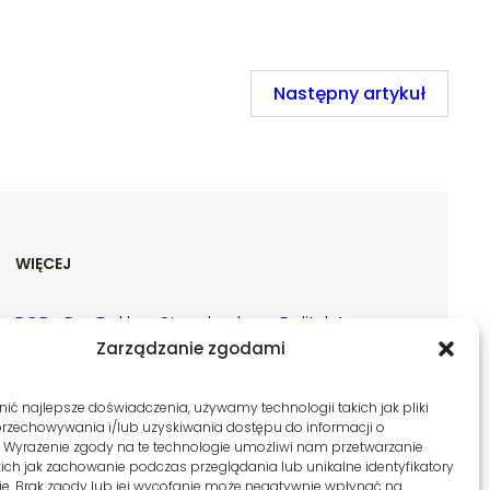
Następny artykuł
WIĘCEJ
ROD
Re
Deklara
Standardy
Polityk
Ar
Zarządzanie zgodami
k
O w
gul
cja
Ochrony
a
chi
Biblio
am
dostęp
Małoletnich w
Prywa
wu
ić najlepsze doświadczenia, używamy technologii takich jak pliki
tece
iny
ności
Bibliotece
tności
m
przechowywania i/lub uzyskiwania dostępu do informacji o
. Wyrażenie zgody na te technologie umożliwi nam przetwarzanie
kich jak zachowanie podczas przeglądania lub unikalne identyfikatory
nie. Brak zgody lub jej wycofanie może negatywnie wpłynąć na