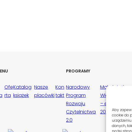
ENU
PROGRAMY
Ofe
Katalog
Nasze
Kon
Narodowy
Mała książka
a
rta
książek
placówki
takt
Program
Wielki Człowie
Rozwoju
– edycja
Aby zapewn
Czytelnictwa
2024/2025
cookie do 
2.0
urządzeniu
danych, ta
na tej stro