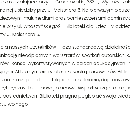
hczas działającej przy ul. Grochowskiej 333a), Wypożyczal
ralnej z siedziby przy ul. Meissnera 5. Na pierwszym piętrz
łodzieżowym, multimediami oraz pomieszczeniami adminis
ie przy ul. Witoszyńskiego2 – Biblioteki dla Dzieci i Młodzi
y ul. Meissnera 5.
dla naszych Czytelników? Poza standardową działalnością
anizację nieodpłatnych warsztatów, spotkań autorskich, 
ów i konsol wykorzystywanych w celach edukacyjnych i 
cyjnymi. Aktualnym priorytetem zespołu pracowników Biblio
cji naszej sieci bibliotek jest uaktualnianie, doprecy
torycznych dla nowej placówki. Współtworząc to miejsce
 pośrednictwem Biblioteki pragną pogłębiać swoją wiedzę
zasu wolnego.